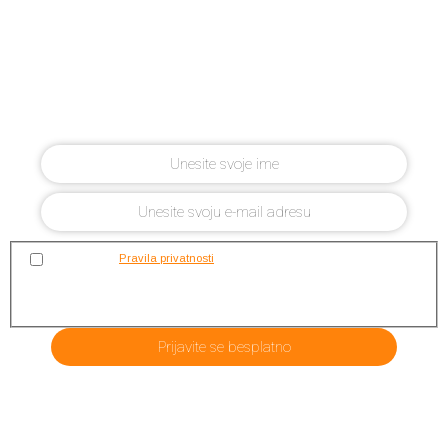
Prijavite se besplatno na
EarthKeepers Summit koji
počinje 13.01.2023.
Prihvaćam
Pravila privatnosti
i suglasan/a sam s primanjem e-mail
obavijesti te newslettera prijavom na younity Croatia. Vaši će se podatci
tretirati povjerljivo i neće se prenositi trećim stranama.
Prijavite se besplatno
PRIJAVITE SE BESPLATNO U