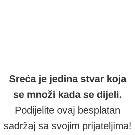
ZAPOČNITE S UČENJEM
Počevši s 13.01.2023., primit ćete e-mail s
poveznicom na predavanja kongresa!
Sreća je jedina stvar koja
se množi kada se dijeli.
Podijelite ovaj besplatan
sadržaj sa svojim prijateljima!