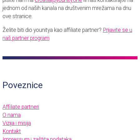
pišite nam na
croatia@younity.one
ili nas kontaktirajte na
jednom od naših kanala na društvenim mrežama na dnu
ove stranice.
Želite biti dio younitya kao affiliate partner?
Prijavite se u
naš partner program
Poveznice
Affiliate partneri
O nama
Vizija i misija
Kontakt
Impressum i zaštita podataka