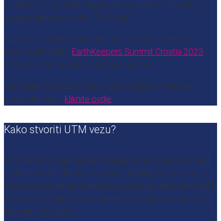
i odabirom žute tipke ‘Sign up as a publisher’. Ispunite
svoje podatke na kartici “Publisher”.
Nakon što uspješno izradite račun, ako je potrebno
ponovo prihvatite “
EarthKeepers Summit Croatia 2023
“
da se prikaže na vašem Elopage računu.
Ako želite pogledati video s objašnjenjem stvaranja
računa Elopage,
kliknite ovdje
.
Kako stvoriti UTM vezu?
UTM veza omogućuje vam dijeljenje veza koje se mogu
pratiti do naših stranica o optinu / prodaji. Kroz ove veze
možete automatski pratiti sav promet poslan putem vaših
promocija i imati točne podatke o posjetima stranicama i
kupnjama proizvoda.