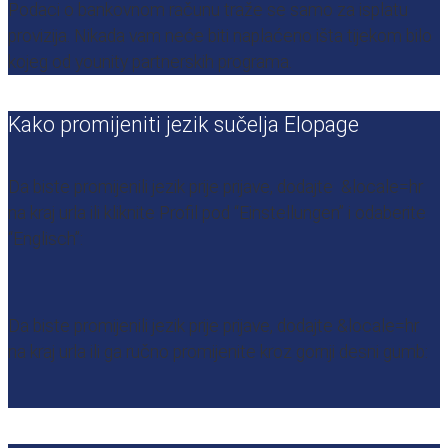
Podaci o bankovnom računu traže se samo za isplatu
provizija. Nikada vam neće biti naplaćeno išta tijekom bilo
kojeg od younity partnerskih programa.
Kako promijeniti jezik sučelja Elopage
Da biste promijenili jezik prije prijave, dodajte &locale=hr
na kraj urla ili kliknite Profil pod “Einstellungen” i odaberite
“Englisch”:
Da biste promijenili jezik prije prijave, dodajte &locale=hr
na kraj urla ili ga ručno promijenite kroz gornji desni gumb: