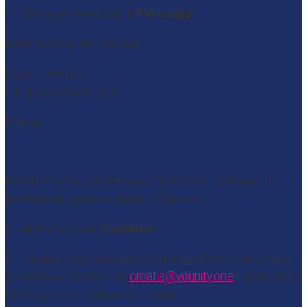
7. Kliknite na text/tipku “
UTM codes
“.
Parametri koji vam trebaju:
Source: Affiliate
Campaign: eks-hr-s2-l1
Primjer:
Medium: ovdje unesite svoj ID izdavača – Elopage ID
(možete ga pronaći u meniu “overview”)
8. Kliknite na tipku “
Continue
“
9. Pošaljite svoju standardnu (standard link) ​​i kratku vezu
(short link) e-poštom na
croatia@younity.one
i upotrijebite
bilo koju od njih tijekom promocija.