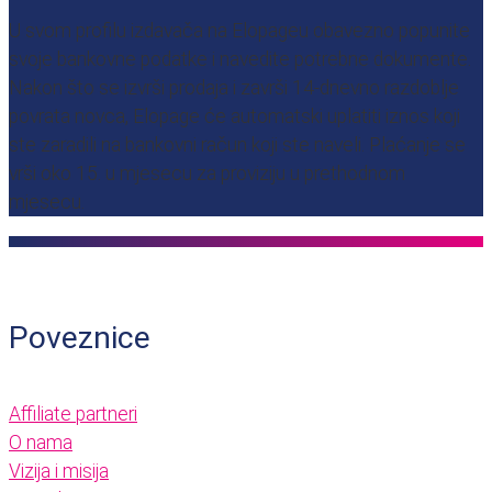
U svom profilu izdavača na Elopageu obavezno popunite
svoje bankovne podatke i navedite potrebne dokumente.
Nakon što se izvrši prodaja i završi 14-dnevno razdoblje
povrata novca, Elopage će automatski uplatiti iznos koji
ste zaradili na bankovni račun koji ste naveli. Plaćanje se
vrši oko 15. u mjesecu za proviziju u prethodnom
mjesecu.
Poveznice
Affiliate partneri
O nama
Vizija i misija