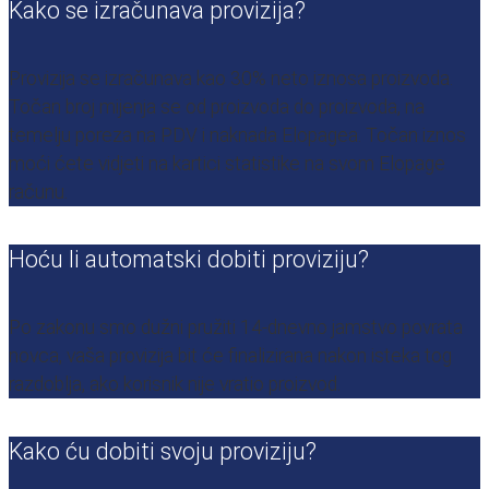
Kako se izračunava provizija?
Provizija se izračunava kao 30% neto iznosa proizvoda.
Točan broj mijenja se od proizvoda do proizvoda, na
temelju poreza na PDV i naknada Elopagea. Točan iznos
moći ćete vidjeti na kartici statistike na svom Elopage
računu.
Hoću li automatski dobiti proviziju?
Po zakonu smo dužni pružiti 14-dnevno jamstvo povrata
novca, vaša provizija bit će finalizirana nakon isteka tog
razdoblja, ako korisnik nije vratio proizvod.
Kako ću dobiti svoju proviziju?