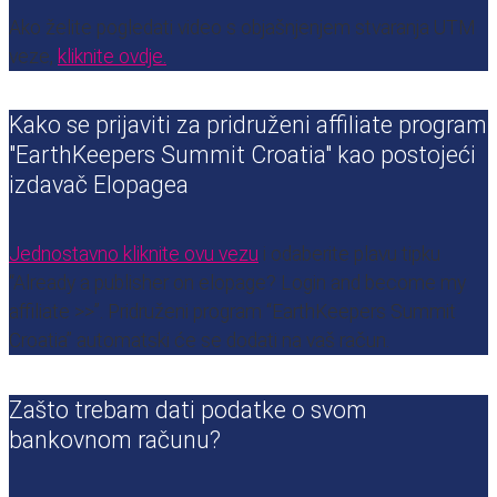
Ako želite pogledati video s objašnjenjem stvaranja UTM
veze,
kliknite ovdje.
Kako se prijaviti za pridruženi affiliate program
"EarthKeepers Summit Croatia" kao postojeći
izdavač Elopagea
Jednostavno kliknite ovu vezu
i odaberite plavu tipku
“Already a publisher on elopage? Login and become my
affiliate >>”. Pridruženi program “EarthKeepers Summit
Croatia” automatski će se dodati na vaš račun.
Zašto trebam dati podatke o svom
bankovnom računu?