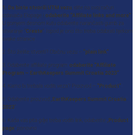
1. Da biste stvorili UTM vezu
, idite na svoj račun
izdavača Elopage i
odaberite “Affiliate links and more”
.
U gornjem desnom kutu odaberite narančasti gumb za
stvaranje “
Create
“. Ispod je ono što treba odabrati tijekom
svake stranice:
2. Što želite stvoriti? Običnu vezu –
“plain link“
3. Odaberite affiliate program:
odaberite “
Affiliate
Program – EarthKeepers Summit Croatia 2023
“
4. Kamo bi trebala voditi veza? Proizvod –
“Product“
5. Odaberite proizvod „
EarthKeepers Summit Croatia
2023
“
6. Kada vas pita gdje treba voditi link, odaberite „
Product
page
“ ponovno