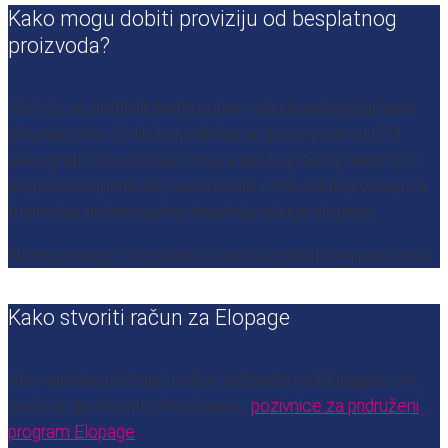
Kako mogu dobiti proviziju od besplatnog
proizvoda?
Vaši će se pratitelji pratiti putem usluga našeg partnera
elopage.com. Svaki korisnik koji se prijavi putem UTM
veze pratit će se kolačićima, a ako kupi tečaj nakon što
pogleda besplatni dio, automatski ćete dobiti proviziju za
tu prodaju putem našeg davatelja usluga elopage.
Nema provizije za prisustvo samo besplatnom proizvodu.
Kako stvoriti račun za Elopage
Ako nemate postojeći račun izdavača na Elopage.com,
možete ga stvoriti prihvaćanjem
pozivnice za pridruženi
program Elopage