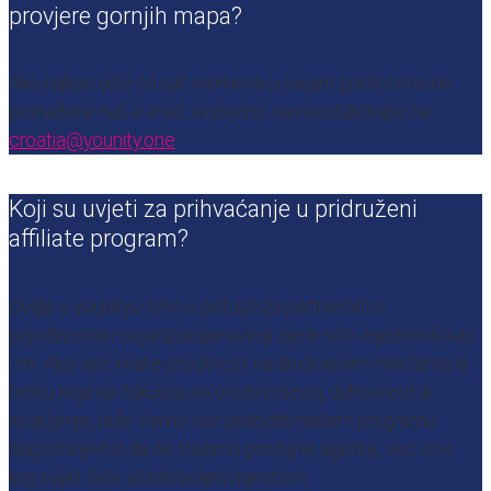
provjere gornjih mapa?
Ako nakon više od sat vremena u svojim pretincima ne
pronađete naš e-mail, slobodno nas kontaktirajte na
croatia@younity.one
Koji su uvjeti za prihvaćanje u pridruženi
affiliate program?
Ovdje u younityu smo u potrazi za partnerom s
pojedincima i organizacijama koji dijele iste vrijednosti kao
i mi.
Ako već imate prisutnost na društvenim mrežama ili
tvrtku koja se fokusira na osobni razvoj, duhovnost ili
iscjeljenje, rado ćemo vas pridružiti našem programu.
Napominjemo da ne tražimo prodajne agente, već one
koji svijet žele učiniti boljim mjestom.