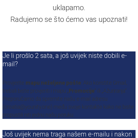
uklapamo.
Radujemo se što ćemo vas upoznati!
Je li prošlo 2 sata, a još uvijek niste dobili e-
mail?
Provjerite
mapu neželjene pošte
. Ako koristite Gmail,
trebali biste provjeriti i mapu „
Promocije
“ ili „Ažuriranja“.
Preporučamo da spremite našu e-mail adresu
(croatia@younity.one) među svoje kontakte kako ne biste
propustili niti jednu našu poruku.
Još uvijek nema traga našem e-mailu i nakon